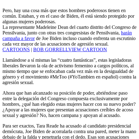
Pero, hay una cosa más que estos hombres poderosos tienen en
común. Estaban, y en el caso de Biden, él está siendo protegido por
algunas mujeres poderosas.
La representante Madeleine Dean del cuarto distrito del Congreso de
Pensilvania, junto con otras tres congresistas de Pensilvania,
harán
campaña a favor
de Joe Biden incluso cuando enfrenta un escrutinio
cada vez mayor de las acusaciones de agresión sexual.
CARTOONS
|
BOB GORRELLVIEW CARTOON
Llamándose a sí mismas las “cuatro fantásticas”, estas legisladoras
liberales llevaron la ola de activismo femenino a cargos políticos, al
mismo tiempo que se enfocaban cada vez más en la desigualdad de
género y el movimiento #MeToo (#YoTambien en español) contra la
agresión sexual.
Ahora que han alcanzado su posición de poder, abriéndose paso
entre la delegación del Congreso compuesta exclusivamente por
hombres, ¿qué han elegido estas mujeres hacer con su nuevo poder?
¿Apoyar a las mujeres que presentan acusaciones creíbles de acoso
sexual y agresión? No, hacen campana y apoyan al acusado.
Para ser exactos, Tara Reade ha acusado al candidato presidencial
demócrata, Joe Biden de acorralarla contra una pared, meter la mano
debajo de la falda y penetrarla con el dedo. Esas son acusaciones