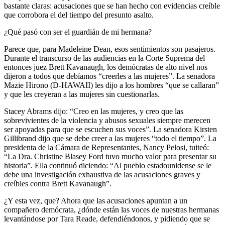
bastante claras: acusaciones que se han hecho con evidencias creíble
que corrobora el del tiempo del presunto asalto.
¿Qué pasó con ser el guardián de mi hermana?
Parece que, para Madeleine Dean, esos sentimientos son pasajeros.
Durante el transcurso de las audiencias en la Corte Suprema del
entonces juez Brett Kavanaugh, los demócratas de alto nivel nos
dijeron a todos que debíamos “creerles a las mujeres”. La senadora
Mazie Hirono (D-HAWAII) les dijo a los hombres “que se callaran”
y que les creyeran a las mujeres sin cuestionarlas.
Stacey Abrams dijo: “Creo en las mujeres, y creo que las
sobrevivientes de la violencia y abusos sexuales siempre merecen
ser apoyadas para que se escuchen sus voces”. La senadora Kirsten
Gillibrand dijo que se debe creer a las mujeres “todo el tiempo”. La
presidenta de la Cámara de Representantes, Nancy Pelosi, tuiteó:
“La Dra. Christine Blasey Ford tuvo mucho valor para presentar su
historia”. Ella continuó diciendo: “Al pueblo estadounidense se le
debe una investigación exhaustiva de las acusaciones graves y
creíbles contra Brett Kavanaugh”.
¿Y esta vez, que? Ahora que las acusaciones apuntan a un
compañero demócrata, ¿dónde están las voces de nuestras hermanas
levantándose por Tara Reade, defendiéndonos, y pidiendo que se