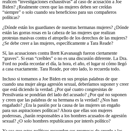
realicen “investigaciones exhaustivas” al caso de acusación a Joe
Biden? ¿Realmente creen que las mujeres deben ser creídas
“siempre” o solo cuando sea beneficioso para sus compañeros
políticas?
¿Dónde están los guardianes de nuestras hermanas mujeres? ¿Dónde
están las gorras rosas en la cabeza de las mujeres que realizan
protestas masivas contra el atropello de los derechos de las mujeres?
¿Se debe creer a las mujeres, específicamente a Tara Reade?
Sí, las acusaciones contra Brett Kavanaugh fueron ciertamente
“graves”. Si eran “creíbles” o no es una discusión diferente. La Dra.
Ford no podía recordar el día, la hora, el año, el lugar ni cómo llegó
a casa exactamente. Tara Reade, por otro lado, lo recuerda todo.
Incluso si tomamos a Joe Biden en sus propias palabras de que
cuando una mujer alega agresión sexual, deberíamos suponer y creer
que está diciendo la verdad. ¿Por qué cuatro congresistas de
Pensilvania se pondrían del lado del acusado? ¿Por qué no suponen
y creen que las palabras de su hermana es la verdad? ¿Nos han
engañado? ¿Era la pasión por la causa de las mujeres un engaño
para sus aspiraciones políticas? Ahora que ellas son mujeres
poderosas, ¿harán responsables a los hombres acusados de agresión
sexual? ¿O solo hombres republicanos por interés político?
Ya sea que estos políticos recuerden sus promesas de creerle a las